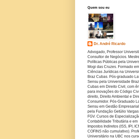
Quem sou eu
Dr. André Ricardo
Advogado, Professor Universit
Consultor de Negócios. Mestr
Políticas Públicas pela Univer
Mogi das Cruzes. Formado e
Ciências Jurídicas na Univers
Braz Cubas. Pós-graduado La
Sensu pela Universidade Braz
Cubas em Direito Civil, com ê
para inovações do Código Civil
direito, Direito Ambiental e Dir
Consumidor. Pós-Graduado L
Sensu em Gestão Empresaria
pela Fundação Getúlio Vargas
FGV. Cursos de Especializaç
Contabilidade Tributária e em
Impostos Indiretos (ISS, IPI, I
COFINS não cumulativo). Prof
Universitário na UBC nos curs