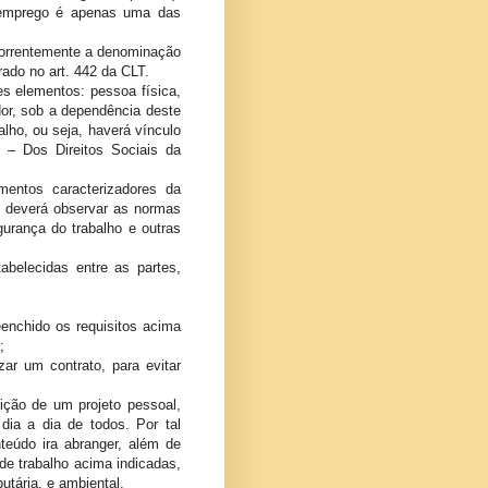
e emprego é apenas uma das
 correntemente a denominação
rado no art. 442 da CLT.
s elementos: pessoa física,
or, sob a dependência deste
alho, ou seja, haverá vínculo
 – Dos Direitos Sociais da
mentos caracterizadores da
r deverá observar as normas
gurança do trabalho e outras
belecidas entre as partes,
eenchido os requisitos acima
;
ar um contrato, para evitar
ição de um projeto pessoal,
dia a dia de todos. Por tal
nteúdo ira abranger, além de
e trabalho acima indicadas,
tária, e ambiental.