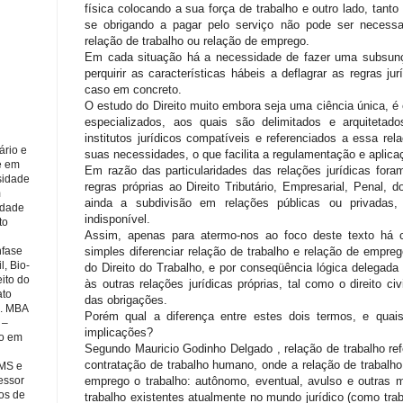
física colocando a sua força de trabalho e outro lado, tanto
se obrigando a pagar pelo serviço não pode ser necessa
relação de trabalho ou relação de emprego.
Em cada situação há a necessidade de fazer uma subsunçã
perquirir as características hábeis a deflagrar as regras j
caso em concreto.
O estudo do Direito muito embora seja uma ciência única, é 
especializados, aos quais são delimitados e arquitetado
institutos jurídicos compatíveis e referenciados a essa re
ário e
suas necessidades, o que facilita a regulamentação e aplica
e em
Em razão das particularidades das relações jurídicas fora
sidade
regras próprias ao Direito Tributário, Empresarial, Penal, 
m
ainda a subdivisão em relações públicas ou privadas
idade
indisponível.
to
Assim, apenas para atermo-nos ao foco deste texto há co
simples diferenciar relação de trabalho e relação de empre
nfase
, Bio-
do Direito do Trabalho, e por conseqüência lógica delegada 
eito do
às outras relações jurídicas próprias, tal como o direito civ
ato
das obrigações.
l. MBA
Porém qual a diferença entre estes dois termos, e qua
 –
implicações?
ão em
Segundo Mauricio Godinho Delgado , relação de trabalho re
contratação de trabalho humano, onde a relação de trabalh
CMS e
emprego o trabalho: autônomo, eventual, avulso e outras 
essor
os de
trabalho existentes atualmente no mundo jurídico (como trab