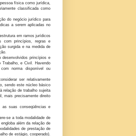
 pessoa física como jurídica,
riamente classificada como
o do negócio jurídico para
urídicas a serem aplicadas no
estrutura em ramos jurídicos
s com princípios, regras e
lação surgida e na medida de
ção.
m desenvolvidos princípios e
do Trabalho, e Civil. Havendo
, com norma disponível ou
nsiderar ser relativamente
go, sendo este núcleo básico
à relação de trabalho sujeita
il, mais precisamente direito
is as suas conseqüências e
fere-se a toda modalidade de
o engloba além da relação de
modalidades de prestação de
alho de estágio, cooperado).