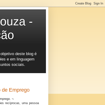
ouza -
ção
objetivo deste blog é
mples e em linguagem
suntos sociais.
o de Emprego
Emprego. ¬
ções recíprocas, uma pessoa