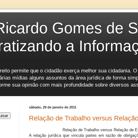
Ricardo Gomes de S
atizando a Informa
eito permite que o cidadão exerça melhor sua cidadania. O 
várias mídias alguns assuntos da área jurídica de forma si
e forme sua opinião com mais profundidade sobre diversos as
sábado, 29 de janeiro de 2011
Relação de Trabalho versus Relaçã
Relação de Trabalho versus Relação de 
A relação jurídica que vincula partes em razão de obriga