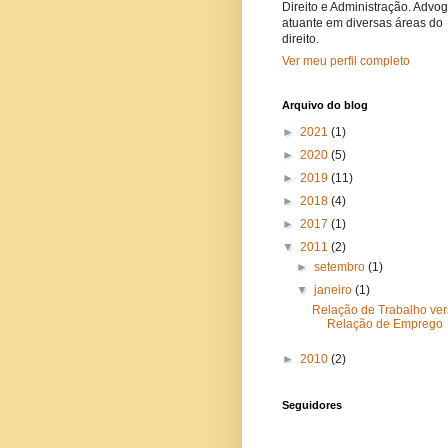
Direito e Administração. Advo
atuante em diversas áreas do
direito.
Ver meu perfil completo
Arquivo do blog
►
2021
(1)
►
2020
(5)
►
2019
(11)
►
2018
(4)
►
2017
(1)
▼
2011
(2)
►
setembro
(1)
▼
janeiro
(1)
Relação de Trabalho ve
Relação de Emprego
►
2010
(2)
Seguidores