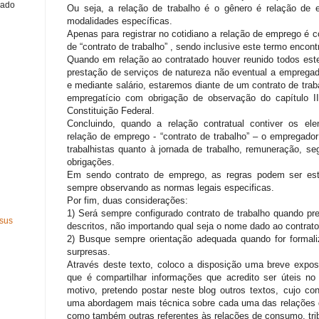
gado
Ou seja, a relação de trabalho é o gênero é relação d
modalidades específicas.
Apenas para registrar no cotidiano a relação de emprego é
de “contrato de trabalho” , sendo inclusive este termo encont
Quando em relação ao contratado houver reunido todos este
prestação de serviços de natureza não eventual a empregad
e mediante salário, estaremos diante de um contrato de trab
empregatício com obrigação de observação do capítulo II
Constituição Federal.
Concluindo, quando a relação contratual contiver os ele
relação de emprego - “contrato de trabalho” – o empregado
trabalhistas quanto à jornada de trabalho, remuneração, se
obrigações.
Em sendo contrato de emprego, as regras podem ser esta
sempre observando as normas legais especificas.
Por fim, duas considerações:
1) Será sempre configurado contrato de trabalho quando pr
rsus
descritos, não importando qual seja o nome dado ao contrato
2) Busque sempre orientação adequada quando for formaliz
surpresas.
Através deste texto, coloco a disposição uma breve expos
que é compartilhar informações que acredito ser úteis no 
motivo, pretendo postar neste blog outros textos, cujo co
uma abordagem mais técnica sobre cada uma das relações d
como também outras referentes às relações de consumo, tribu