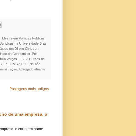
. Mestre em Políticas Públicas
Jurídicas na Universidade Braz
bas em Direito Civil, com
Direito do Consumidor. Pós-
úlio Vargas – FGV. Cursos de
ISS, IPI, ICMS e COFINS não
dministração. Advogado atuante
Postagens mais antigas
 dono de uma empresa, o
 empresa, o carro em nome